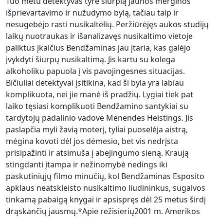
Tuo metu detektyvas tyrė šiurpią jaunos merginos
išprievartavimo ir nužudymo bylą, tačiau taip ir
nesugebėjo rasti nusikaltėlių. Peržiūrėjęs aukos studijų
laikų nuotraukas ir išanalizavęs nusikaltimo vietoje
paliktus įkalčius Bendžaminas jau įtaria, kas galėjo
įvykdyti šiurpų nusikaltimą. Jis kartu su kolega
alkoholiku papuola į vis pavojingesnes situacijas.
Bičiuliai detektyvai įsitikina, kad ši byla yra labiau
komplikuota, nei jie manė iš pradžių. Lygiai tiek pat
laiko tęsiasi komplikuoti Bendžamino santykiai su
tardytojų padalinio vadove Menendes Heistings. Jis
paslapčia myli žavią moterį, tyliai puoselėja aistrą,
mėgina kovoti dėl jos dėmesio, bet vis nedrįsta
prisipažinti ir atsimuša į abejingumo sieną. Kraują
stingdanti įtampa ir nežinomybė nedings iki
paskutiniųjų filmo minučių, kol Bendžaminas Esposito
apklaus neatskleisto nusikaltimo liudininkus, sugalvos
tinkamą pabaigą knygai ir apsispręs dėl 25 metus širdį
drąskančių jausmų.*Apie režisierių2001 m. Amerikos