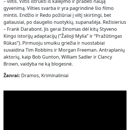
– viltis. Viltis ištrūkti iš kalėjimo ir pradėti naują
gyvenimą. Vilties svarba ir yra pagrindinė šio filmo
mintis. Endžio ir Redo požiūriai į viltį skirtingi, bet
galiausiai, po daugelio nuotykių, supanašėja. Režisierius
– Frank Darabont. Jis gerai žinomas dėl kitų Styveno
Kingo istorijų adaptacijų (”Žalioji Mylia” ir “Pražūtingas
Rūkas”). Pirmuoju smuiku griežia ir nuostabiai
suvaidina Tim Robbins ir Morgan Freeman. Antraplanių
aktorių, kaip Bob Gunton, William Sadler ir Clancy
Brown, vaidyba ne ką blogesnė.
Žanrai:
Dramos, Kriminaliniai