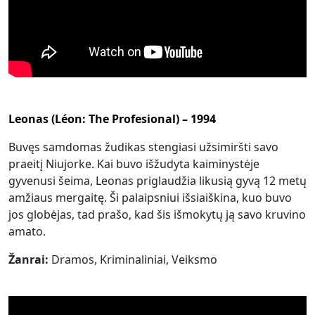
Leonas (Léon: The Profesional) – 1994
Buvęs samdomas žudikas stengiasi užsimiršti savo
praeitį Niujorke. Kai buvo išžudyta kaiminystėje
gyvenusi šeima, Leonas priglaudžia likusią gyvą 12 metų
amžiaus mergaitę. Ši palaipsniui išsiaiškina, kuo buvo
jos globėjas, tad prašo, kad šis išmokytų ją savo kruvino
amato.
Žanrai:
Dramos, Kriminaliniai, Veiksmo