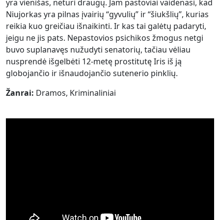
yra vienišas, neturi draugų. Jam pastoviai vaidenasi, kad
Niujorkas yra pilnas įvairių “gyvulių” ir “šiukšlių”, kurias
reikia kuo greičiau išnaikinti. Ir kas tai galėtų padaryti,
jeigu ne jis pats. Nepastovios psichikos žmogus netgi
buvo suplanavęs nužudyti senatorių, tačiau vėliau
nusprendė išgelbėti 12-metę prostitutę Iris iš ją
globojančio ir išnaudojančio sutenerio pinklių.
Žanrai:
Dramos, Kriminaliniai