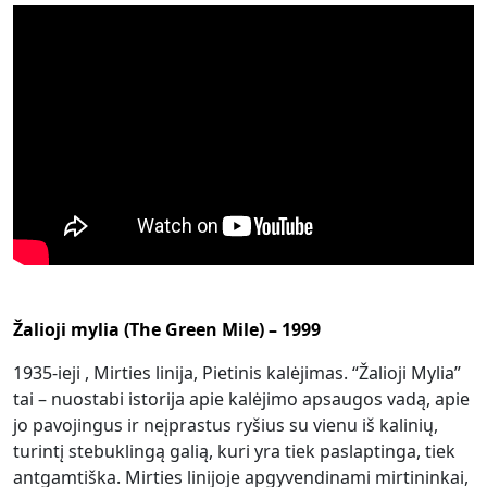
Žalioji mylia (The Green Mile) – 1999
1935-ieji , Mirties linija, Pietinis kalėjimas. “Žalioji Mylia”
tai – nuostabi istorija apie kalėjimo apsaugos vadą, apie
jo pavojingus ir neįprastus ryšius su vienu iš kalinių,
turintį stebuklingą galią, kuri yra tiek paslaptinga, tiek
antgamtiška. Mirties linijoje apgyvendinami mirtininkai,