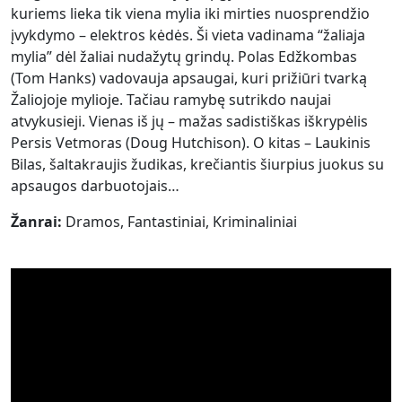
kuriems lieka tik viena mylia iki mirties nuosprendžio
įvykdymo – elektros kėdės. Ši vieta vadinama “žaliaja
mylia” dėl žaliai nudažytų grindų. Polas Edžkombas
(Tom Hanks) vadovauja apsaugai, kuri prižiūri tvarką
Žaliojoje mylioje. Tačiau ramybę sutrikdo naujai
atvykusieji. Vienas iš jų – mažas sadistiškas iškrypėlis
Persis Vetmoras (Doug Hutchison). O kitas – Laukinis
Bilas, šaltakraujis žudikas, krečiantis šiurpius juokus su
apsaugos darbuotojais…
Žanrai:
Dramos, Fantastiniai, Kriminaliniai