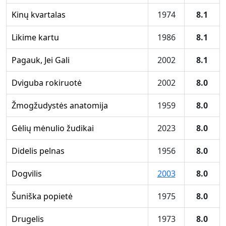
Kinų kvartalas
1974
8.1
Likime kartu
1986
8.1
Pagauk, Jei Gali
2002
8.1
Dviguba rokiruotė
2002
8.0
Žmogžudystės anatomija
1959
8.0
Gėlių mėnulio žudikai
2023
8.0
Didelis pelnas
1956
8.0
Dogvilis
2003
8.0
Šuniška popietė
1975
8.0
Drugelis
1973
8.0