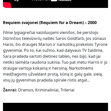
Requiem svajonei (Requiem for a Dream) – 2000
Filme lygiagrečiai vaizduojami vienišos, be perstojo
žiūrinčios televizorių našlės Saros Goldfarb, jos sūnaus
Hario, šio draugės Marion ir narkotikų prekeivio Tyrone
gyvenimai. Po to, kai sužino, kad dalyvaus TV žaidime,
Sara pradeda vartoti dietines tables, nes bijo, kad jai
netiks laimėta raudona suknia. Tuo pat metu Harris ir jo
draugai vartoja kokainą ir heroiną. Narkotinėms
medžiagoms užvaldant protą, kūną ir, galų gale, sielą,
visų jų gyvenimas pradeda spirale ristis atgal…
Žanrai:
Dramos, Kriminaliniai, Trileriai