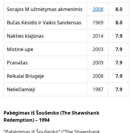
Sorajos M užmėtymas akmenimis
2008
8.0
Bučas Kesidis ir Vaikis Sandensas
1969
8.0
Nakties klajūnas
2014
7.9
Mistinė upė
2003
7.9
Pranašas
2009
7.9
Reikalai Briugėje
2008
7.9
Neliečiamieji
1987
7.9
Pabėgimas iš Šoušenko (The Shawshank
Redemption) – 1994
“Pabėgimas iš Šoušenko” (“The Shawshank