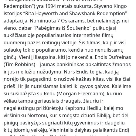
Redemption”) yra 1994 metais sukurta, Styveno Kingo
istorijos “Rita Hayworth and Shawshank Redemption”
adaptacija. Nominuota 7 Oskarams, bet nelaimėjęs nei
vieno, dabar “Pabėgimas iš Šoušenko” puikuojasi
aukščiausioje populiariausios internetinės filmų
duomenų bazės reitingų vietoje. Šis filmas, kaip ir visi
sulaukę tokio populiarumo, kenčia nuo nenuilstamų
ginčų. Vieni jį liaupsina, kiti jo nekenčia. Endis Dufreinas
(Tim Robbins) – jaunas bankininkas apkaltintas žmonos
ir jos meilužio nužudymu. Nors Endis teigia, kad ją
norėjo tik pagąsdinti, o nušovė kažkas kitas, visi įkalčiai
prieš jį ir jis nuteisiamas kalėti iki gyvos galvos. Kalėjime
su susipažįsta su Redu (Morgan Freemanm), kuriuo
vėliau tampa geriausiais draugais, žiauriu ir
negailėstingu prižiūrėtoju Kapitonu Hedliu, kalėjimo
viršininku Nortonu, kuris mėgsta cituoti Bibliją, bet dėl
pinigų pasiryžęs sugriauti kitų gyvenimus ir daugeliu
kitų įdomių veikėjų. Vienintelis dalykas palaikantis Endį