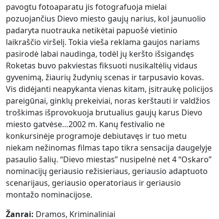
pavogtu fotoaparatu jis fotografuoja mielai
pozuojančius Dievo miesto gaujų narius, kol jaunuolio
padaryta nuotrauka netikėtai papuošė vietinio
laikraščio viršelį. Tokia vieša reklama gaujos nariams
pasirodė labai naudinga, todėl jų keršto išsigandęs
Roketas buvo pakviestas fiksuoti nusikaltėlių vidaus
gyvenimą, žiaurių žudynių scenas ir tarpusavio kovas.
Vis didėjanti neapykanta vienas kitam, įsitraukę policijos
pareigūnai, ginklų prekeiviai, noras kerštauti ir valdžios
troškimas išprovokuoja brutualius gaujų karus Dievo
miesto gatvėse…2002 m. Kanų festivalio ne
konkursinėje programoje debiutavęs ir tuo metu
niekam nežinomas filmas tapo tikra sensacija daugelyje
pasaulio šalių. “Dievo miestas” nusipelnė net 4 “Oskaro”
nominacijų geriausio režisieriaus, geriausio adaptuoto
scenarijaus, geriausio operatoriaus ir geriausio
montažo nominacijose.
Žanrai:
Dramos, Kriminaliniai