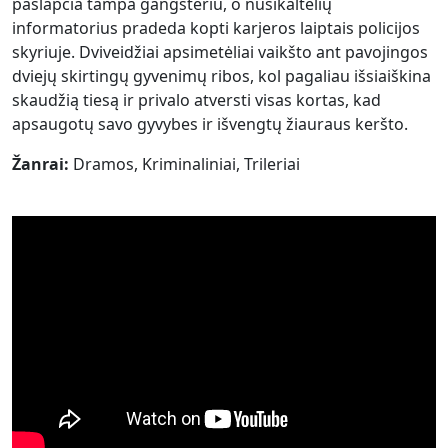
paslapčia tampa gangsteriu, o nusikaltėlių
informatorius pradeda kopti karjeros laiptais policijos
skyriuje. Dviveidžiai apsimetėliai vaikšto ant pavojingos
dviejų skirtingų gyvenimų ribos, kol pagaliau išsiaiškina
skaudžią tiesą ir privalo atversti visas kortas, kad
apsaugotų savo gyvybes ir išvengtų žiauraus keršto.
Žanrai:
Dramos, Kriminaliniai, Trileriai