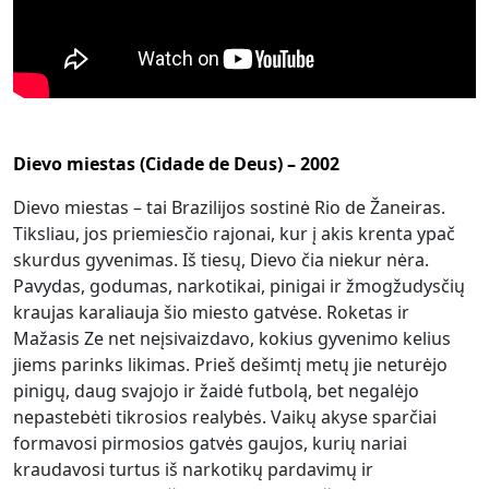
Dievo miestas (Cidade de Deus) – 2002
Dievo miestas – tai Brazilijos sostinė Rio de Žaneiras.
Tiksliau, jos priemiesčio rajonai, kur į akis krenta ypač
skurdus gyvenimas. Iš tiesų, Dievo čia niekur nėra.
Pavydas, godumas, narkotikai, pinigai ir žmogžudysčių
kraujas karaliauja šio miesto gatvėse. Roketas ir
Mažasis Ze net neįsivaizdavo, kokius gyvenimo kelius
jiems parinks likimas. Prieš dešimtį metų jie neturėjo
pinigų, daug svajojo ir žaidė futbolą, bet negalėjo
nepastebėti tikrosios realybės. Vaikų akyse sparčiai
formavosi pirmosios gatvės gaujos, kurių nariai
kraudavosi turtus iš narkotikų pardavimų ir