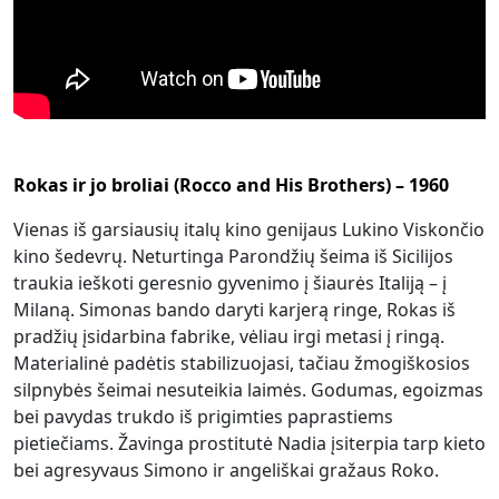
Rokas ir jo broliai (Rocco and His Brothers) – 1960
Vienas iš garsiausių italų kino genijaus Lukino Viskončio
kino šedevrų. Neturtinga Parondžių šeima iš Sicilijos
traukia ieškoti geresnio gyvenimo į šiaurės Italiją – į
Milaną. Simonas bando daryti karjerą ringe, Rokas iš
pradžių įsidarbina fabrike, vėliau irgi metasi į ringą.
Materialinė padėtis stabilizuojasi, tačiau žmogiškosios
silpnybės šeimai nesuteikia laimės. Godumas, egoizmas
bei pavydas trukdo iš prigimties paprastiems
pietiečiams. Žavinga prostitutė Nadia įsiterpia tarp kieto
bei agresyvaus Simono ir angeliškai gražaus Roko.