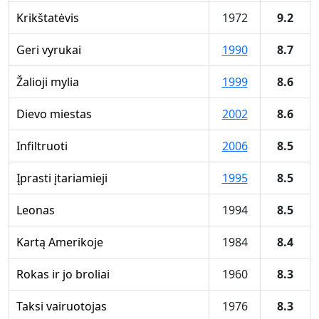
Krikštatėvis
1972
9.2
Geri vyrukai
1990
8.7
Žalioji mylia
1999
8.6
Dievo miestas
2002
8.6
Infiltruoti
2006
8.5
Įprasti įtariamieji
1995
8.5
Leonas
1994
8.5
Kartą Amerikoje
1984
8.4
Rokas ir jo broliai
1960
8.3
Taksi vairuotojas
1976
8.3