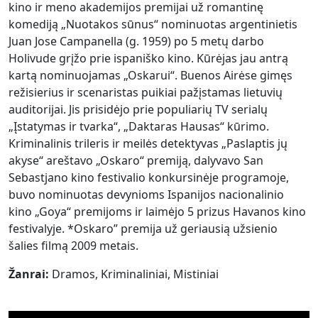
kino ir meno akademijos premijai už romantinę
komediją „Nuotakos sūnus“ nominuotas argentinietis
Juan Jose Campanella (g. 1959) po 5 metų darbo
Holivude grįžo prie ispaniško kino. Kūrėjas jau antrą
kartą nominuojamas „Oskarui“. Buenos Airėse gimęs
režisierius ir scenaristas puikiai pažįstamas lietuvių
auditorijai. Jis prisidėjo prie populiarių TV serialų
„Įstatymas ir tvarka“, „Daktaras Hausas“ kūrimo.
Kriminalinis trileris ir meilės detektyvas „Paslaptis jų
akyse“ areštavo „Oskaro“ premiją, dalyvavo San
Sebastjano kino festivalio konkursinėje programoje,
buvo nominuotas devynioms Ispanijos nacionalinio
kino „Goya“ premijoms ir laimėjo 5 prizus Havanos kino
festivalyje. *Oskaro” premija už geriausią užsienio
šalies filmą 2009 metais.
Žanrai:
Dramos, Kriminaliniai, Mistiniai