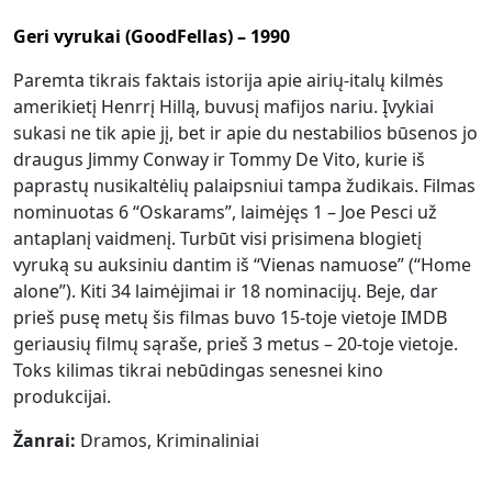
Geri vyrukai (GoodFellas) – 1990
Paremta tikrais faktais istorija apie airių-italų kilmės
amerikietį Henrrį Hillą, buvusį mafijos nariu. Įvykiai
sukasi ne tik apie jį, bet ir apie du nestabilios būsenos jo
draugus Jimmy Conway ir Tommy De Vito, kurie iš
paprastų nusikaltėlių palaipsniui tampa žudikais. Filmas
nominuotas 6 “Oskarams”, laimėjęs 1 – Joe Pesci už
antaplanį vaidmenį. Turbūt visi prisimena blogietį
vyruką su auksiniu dantim iš “Vienas namuose” (“Home
alone”). Kiti 34 laimėjimai ir 18 nominacijų. Beje, dar
prieš pusę metų šis filmas buvo 15-toje vietoje IMDB
geriausių filmų sąraše, prieš 3 metus – 20-toje vietoje.
Toks kilimas tikrai nebūdingas senesnei kino
produkcijai.
Žanrai:
Dramos, Kriminaliniai