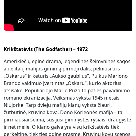
Krikštatėvis (The Godfather) – 1972
Amerikiečių epinė drama, legendinės šeimyninės sagos
apie italų mafijos gimimą pirmoji dalis, pelniusi tris
„Oskarus” ir keturis „Aukso gaublius”. Puikus Marlono
Brando vaidmuo įvertintas „Oskaru”, kurio aktorius
atsisakė. Populiariojo Mario Puzo to paties pavadinimo
romano ekranizacija. Veiksmas vyksta 1945 metais
Niujorke. Tarp dviejų mafijų klanų vyksta žiauri,
žūtbūtinė, kruvina kova. Dono Korleonės mafija – tai
pirmiausiai šeima, susijusi giminystės ryšiais, draugyste
ir net meile. O klano galva yra visų krikštatėvis tiek
perkeltine, tiek tiesiogine prasme. Kruvinų kovų scenos