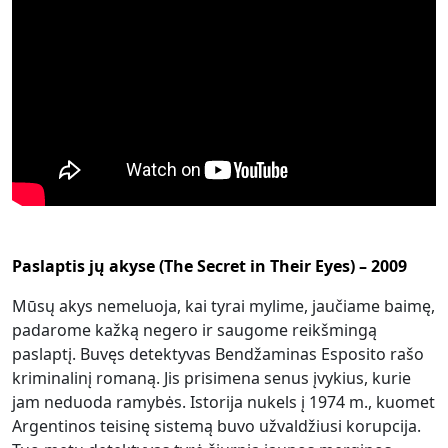
Paslaptis jų akyse (The Secret in Their Eyes) – 2009
Mūsų akys nemeluoja, kai tyrai mylime, jaučiame baimę,
padarome kažką negero ir saugome reikšmingą
paslaptį. Buvęs detektyvas Bendžaminas Esposito rašo
kriminalinį romaną. Jis prisimena senus įvykius, kurie
jam neduoda ramybės. Istorija nukels į 1974 m., kuomet
Argentinos teisinę sistemą buvo užvaldžiusi korupcija.