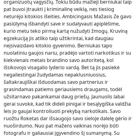
organizuotų vagysčių. Tokiu būdu mažieji berniukai taip
pat buvoi įtraukti į kriminalinę veiklą, nes tiesiog
neturėjo kitokios išeities. Ambicingasis Mažasis Ze gavo
pasiūlymą išbandyti save ir sudalyvauti apiplėšime,
kurio metu teko pirmą kartą nužudyti žmogų. Kruviną
egzekuciją jis atliko taip užtikrintai, kad daugiau
neįsivaizdavo kitokio gyvenimo. Berniukas tapo
nuolatiniu gaujos nariu, pradėjo vartoti narkotikus ir su
kiekvienais metais brandino savo autoritetą, kol
išsikovojo visagalio lyderio vardą. Bet tą jis pasiekė
negailestingai žudydamas nepaklusniuosius,
šaltakraujiškai išduodamas savo partnerius ir
grasindamas patiems geriausiems draugams, todėl
užsitarnavo pakankamai daug priešų. Jaunuolis labai
gerai suvokė, kad tik dideli pinigai ir besąlygiška valdžia
leis jo gaujai kontroliuoti prekybą narkotikais. Savo
ruožtu Roketas dar išsaugojo savo sieloje dalelę gėrio ir
nuoširdumo. Nuo pat mažens vaikinas norėjo būti
fotografu ir galiausiai įgyvendino šį sumanymą. Su