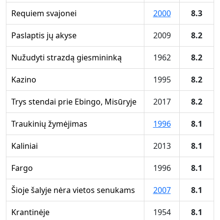
Requiem svajonei
2000
8.3
Paslaptis jų akyse
2009
8.2
Nužudyti strazdą giesmininką
1962
8.2
Kazino
1995
8.2
Trys stendai prie Ebingo, Misūryje
2017
8.2
Traukinių žymėjimas
1996
8.1
Kaliniai
2013
8.1
Fargo
1996
8.1
Šioje šalyje nėra vietos senukams
2007
8.1
Krantinėje
1954
8.1