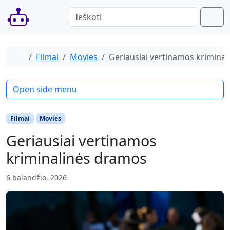
Skip to content
Skip to footer
Men
When autocomplete results are available 
Home
Filmai
Movies
Geriausiai vertinamos krimina
Open side menu
Filmai
Movies
Geriausiai vertinamos
kriminalinės dramos
6 balandžio, 2026