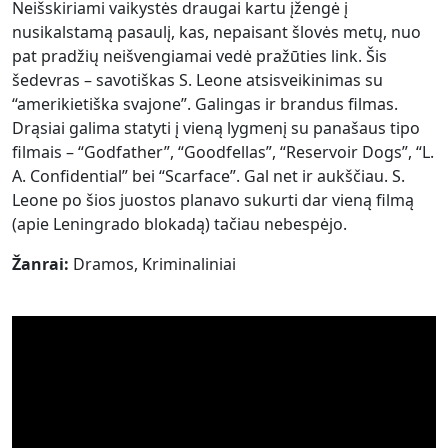
Neišskiriami vaikystės draugai kartu įžengė į
nusikalstamą pasaulį, kas, nepaisant šlovės metų, nuo
pat pradžių neišvengiamai vedė pražūties link. Šis
šedevras – savotiškas S. Leone atsisveikinimas su
“amerikietiška svajone”. Galingas ir brandus filmas.
Drąsiai galima statyti į vieną lygmenį su panašaus tipo
filmais – “Godfather”, “Goodfellas”, “Reservoir Dogs”, “L.
A. Confidential” bei “Scarface”. Gal net ir aukščiau. S.
Leone po šios juostos planavo sukurti dar vieną filmą
(apie Leningrado blokadą) tačiau nebespėjo.
Žanrai:
Dramos, Kriminaliniai