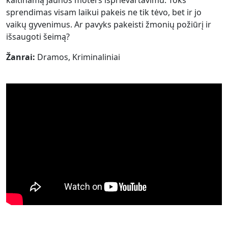
kaltinamą jaunos moters išprievartavimu. Toks
sprendimas visam laikui pakeis ne tik tėvo, bet ir jo
vaikų gyvenimus. Ar pavyks pakeisti žmonių požiūrį ir
išsaugoti šeimą?
Žanrai:
Dramos, Kriminaliniai