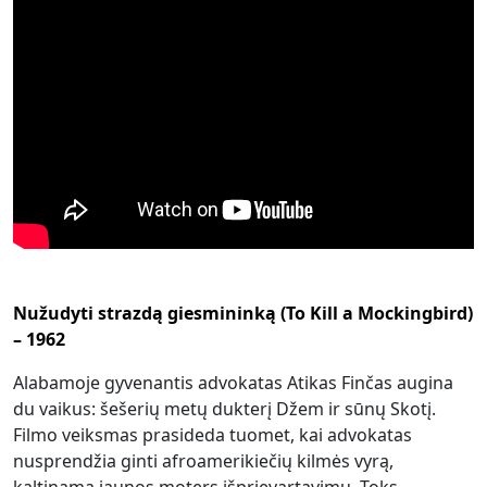
Nužudyti strazdą giesmininką (To Kill a Mockingbird)
– 1962
Alabamoje gyvenantis advokatas Atikas Finčas augina
du vaikus: šešerių metų dukterį Džem ir sūnų Skotį.
Filmo veiksmas prasideda tuomet, kai advokatas
nusprendžia ginti afroamerikiečių kilmės vyrą,