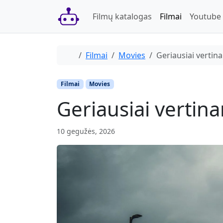
Skip to content
Skip to footer
Filmų katalogas
Filmai
Youtube
Home
Filmai
Movies
Geriausiai vertin
Filmai
Movies
Geriausiai vertin
10 gegužės, 2026