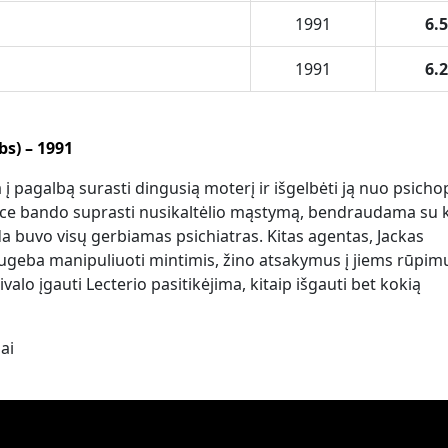
1991
6.5
1991
6.2
bs) – 1991
 į pagalbą surasti dingusią moterį ir išgelbėti ją nuo psich
ice bando suprasti nusikaltėlio mąstymą, bendraudama su k
a buvo visų gerbiamas psichiatras. Kitas agentas, Jackas
r sugeba manipuliuoti mintimis, žino atsakymus į jiems rūpim
valo įgauti Lecterio pasitikėjima, kitaip išgauti bet kokią
ai