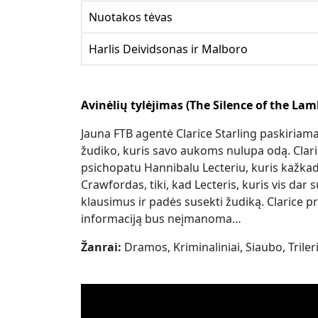
Nuotakos tėvas
Harlis Deividsonas ir Malboro
Avinėlių tylėjimas (The Silence of the Lam
Jauna FTB agentė Clarice Starling paskiriama
žudiko, kuris savo aukoms nulupa odą. Clar
psichopatu Hannibalu Lecteriu, kuris kažkad
Crawfordas, tiki, kad Lecteris, kuris vis da
klausimus ir padės susekti žudiką. Clarice pri
informaciją bus neįmanoma…
Žanrai:
Dramos, Kriminaliniai, Siaubo, Trileri