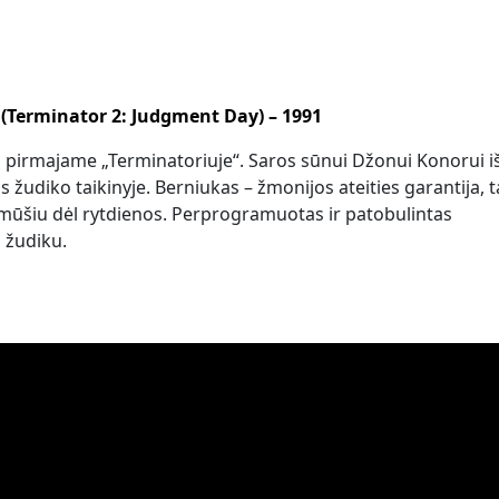
 (Terminator 2: Judgment Day) – 1991
 pirmajame „Terminatoriuje“. Saros sūnui Džonui Konorui i
s žudiko taikinyje. Berniukas – žmonijos ateities garantija, 
mūšiu dėl rytdienos. Perprogramuotas ir patobulintas
 žudiku.