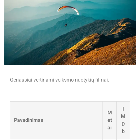
Geriausiai vertinami veiksmo nuotykių filmai.
I
M
M
Pavadinimas
et
D
ai
b