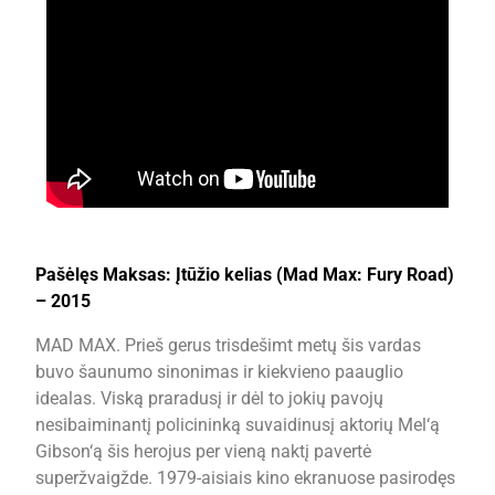
Pašėlęs Maksas: Įtūžio kelias (Mad Max: Fury Road)
– 2015
MAD MAX. Prieš gerus trisdešimt metų šis vardas
buvo šaunumo sinonimas ir kiekvieno paauglio
idealas. Viską praradusį ir dėl to jokių pavojų
nesibaiminantį policininką suvaidinusį aktorių Mel‘ą
Gibson‘ą šis herojus per vieną naktį pavertė
superžvaigžde. 1979-aisiais kino ekranuose pasirodęs