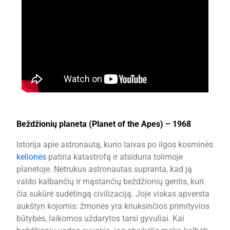
Beždžionių planeta (Planet of the Apes) – 1968
Istorija apie astronautą, kurio laivas po ilgos kosminės
kelionės
patiria katastrofą ir atsiduria tolimoje
planetoje. Netrukus astronautas supranta, kad ją
valdo kalbančių ir mąstančių beždžionių gentis, kuri
čia sukūrė sudėtingą civilizaciją. Joje viskas apversta
aukštyn kojomis: žmonės yra kriuksinčios primityvios
būtybės, laikomos uždarytos tarsi gyvuliai. Kai