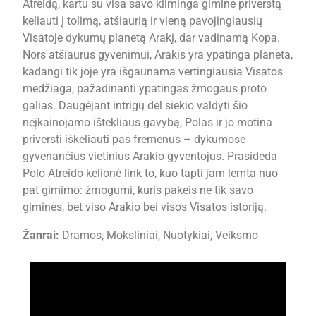
Atreidą, kartu su visa savo kilminga gimine priverstą
keliauti į tolimą, atšiaurią ir vieną pavojingiausių
Visatoje dykumų planetą Arakį, dar vadinamą Kopa.
Nors atšiaurus gyvenimui, Arakis yra ypatinga planeta,
kadangi tik joje yra išgaunama vertingiausia Visatos
medžiaga, pažadinanti ypatingas žmogaus proto
galias. Daugėjant intrigų dėl siekio valdyti šio
neįkainojamo ištekliaus gavybą, Polas ir jo motina
priversti iškeliauti pas fremenus – dykumose
gyvenančius vietinius Arakio gyventojus. Prasideda
Polo Atreido kelionė link to, kuo tapti jam lemta nuo
pat gimimo: žmogumi, kuris pakeis ne tik savo
giminės, bet viso Arakio bei visos Visatos istoriją.
Žanrai:
Dramos, Moksliniai, Nuotykiai, Veiksmo