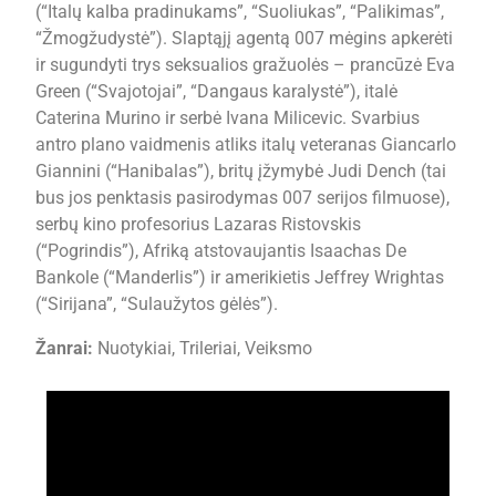
(“Italų kalba pradinukams”, “Suoliukas”, “Palikimas”,
“Žmogžudystė”). Slaptąjį agentą 007 mėgins apkerėti
ir sugundyti trys seksualios gražuolės – prancūzė Eva
Green (“Svajotojai”, “Dangaus karalystė”), italė
Caterina Murino ir serbė Ivana Milicevic. Svarbius
antro plano vaidmenis atliks italų veteranas Giancarlo
Giannini (“Hanibalas”), britų įžymybė Judi Dench (tai
bus jos penktasis pasirodymas 007 serijos filmuose),
serbų kino profesorius Lazaras Ristovskis
(“Pogrindis”), Afriką atstovaujantis Isaachas De
Bankole (“Manderlis”) ir amerikietis Jeffrey Wrightas
(“Sirijana”, “Sulaužytos gėlės”).
Žanrai:
Nuotykiai, Trileriai, Veiksmo