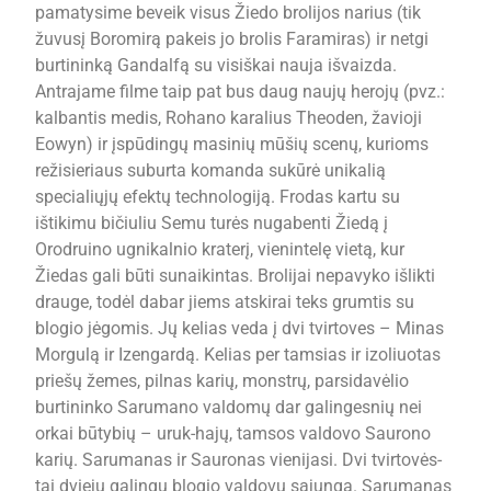
pamatysime beveik visus Žiedo brolijos narius (tik
žuvusį Boromirą pakeis jo brolis Faramiras) ir netgi
burtininką Gandalfą su visiškai nauja išvaizda.
Antrajame filme taip pat bus daug naujų herojų (pvz.:
kalbantis medis, Rohano karalius Theoden, žavioji
Eowyn) ir įspūdingų masinių mūšių scenų, kurioms
režisieriaus suburta komanda sukūrė unikalią
specialiųjų efektų technologiją. Frodas kartu su
ištikimu bičiuliu Semu turės nugabenti Žiedą į
Orodruino ugnikalnio kraterį, vienintelę vietą, kur
Žiedas gali būti sunaikintas. Brolijai nepavyko išlikti
drauge, todėl dabar jiems atskirai teks grumtis su
blogio jėgomis. Jų kelias veda į dvi tvirtoves – Minas
Morgulą ir Izengardą. Kelias per tamsias ir izoliuotas
priešų žemes, pilnas karių, monstrų, parsidavėlio
burtininko Sarumano valdomų dar galingesnių nei
orkai būtybių – uruk-hajų, tamsos valdovo Saurono
karių. Sarumanas ir Sauronas vienijasi. Dvi tvirtovės-
tai dviejų galingų blogio valdovų sąjunga. Sarumanas