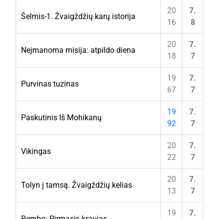
20
7.
Šelmis-1. Žvaigždžių karų istorija
16
8
20
7.
Neįmanoma misija: atpildo diena
18
7
19
7.
Purvinas tuzinas
67
7
19
7.
Paskutinis Iš Mohikanų
92
7
20
7.
Vikingas
22
7
20
7.
Tolyn į tamsą. Žvaigždžių kelias
13
7
19
7.
Rembo: Pirmasis kraujas