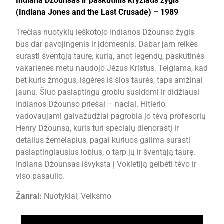
Indiana Džounsas ir paskutinis kryžiaus žygis
(Indiana Jones and the Last Crusade) – 1989
Trečias nuotykių ieškotojo Indianos Džounso žygis
bus dar pavojingenis ir įdomesnis. Dabar jam reikės
surasti šventąją taurę, kurią, anot legendų, paskutinės
vakarienės metu naudojo Jėzus Kristus. Teigiama, kad
bet kuris žmogus, išgėręs iš šios taurės, taps amžinai
jaunu. Šiuo paslaptingu grobiu susidomi ir didžiausi
Indianos Džounso priešai – naciai. Hitlerio
vadovaujami galvažudžiai pagrobia jo tėvą profesorių
Henry Džounsą, kuris turi specialų dienoraštį ir
detalius žemėlapius, pagal kuriuos galima surasti
paslaptingiausius lobius, o tarp jų ir šventąją taurę.
Indiana Džounsas išvyksta į Vokietiją gelbėti tėvo ir
viso pasaulio.
Žanrai:
Nuotykiai, Veiksmo