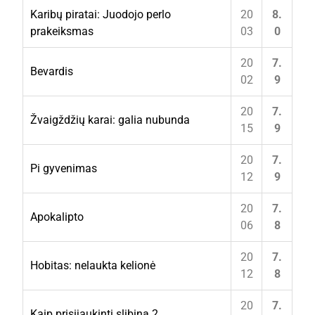
Karibų piratai: Juodojo perlo
20
8.
prakeiksmas
03
0
20
7.
Bevardis
02
9
20
7.
Žvaigždžių karai: galia nubunda
15
9
20
7.
Pi gyvenimas
12
9
20
7.
Apokalipto
06
8
20
7.
Hobitas: nelaukta kelionė
12
8
20
7.
Kaip prisijaukinti slibiną 2