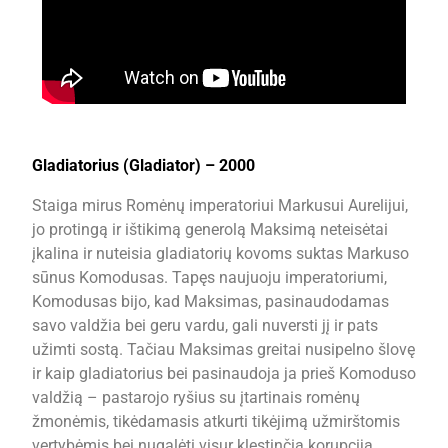
Gladiatorius (Gladiator) – 2000
Staiga mirus Romėnų imperatoriui Markusui Aurelijui,
jo protingą ir ištikimą generolą Maksimą neteisėtai
įkalina ir nuteisia gladiatorių kovoms suktas Markuso
sūnus Komodusas. Tapęs naujuoju imperatoriumi,
Komodusas bijo, kad Maksimas, pasinaudodamas
savo valdžia bei geru vardu, gali nuversti jį ir pats
užimti sostą. Tačiau Maksimas greitai nusipelno šlovę
ir kaip gladiatorius bei pasinaudoja ja prieš Komoduso
valdžią – pastarojo ryšius su įtartinais romėnų
žmonėmis, tikėdamasis atkurti tikėjimą užmirštomis
vertybėmis bei nugalėti visur klestinčią korupciją.