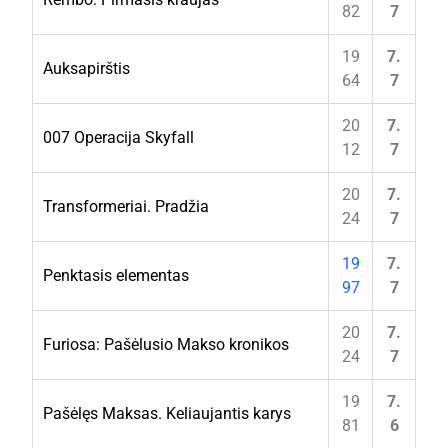
82
7
19
7.
Auksapirštis
64
7
20
7.
007 Operacija Skyfall
12
7
20
7.
Transformeriai. Pradžia
24
7
19
7.
Penktasis elementas
97
7
20
7.
Furiosa: Pašėlusio Makso kronikos
24
7
19
7.
Pašėlęs Maksas. Keliaujantis karys
81
6