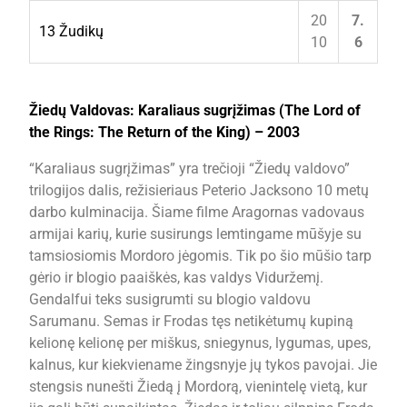
20
7.
13 Žudikų
10
6
Žiedų Valdovas: Karaliaus sugrįžimas (The Lord of
the Rings: The Return of the King) – 2003
“Karaliaus sugrįžimas” yra trečioji “Žiedų valdovo”
trilogijos dalis, režisieriaus Peterio Jacksono 10 metų
darbo kulminacija. Šiame filme Aragornas vadovaus
armijai karių, kurie susirungs lemtingame mūšyje su
tamsiosiomis Mordoro jėgomis. Tik po šio mūšio tarp
gėrio ir blogio paaiškės, kas valdys Viduržemį.
Gendalfui teks susigrumti su blogio valdovu
Sarumanu. Semas ir Frodas tęs netikėtumų kupiną
kelionę kelionę per miškus, sniegynus, lygumas, upes,
kalnus, kur kiekviename žingsnyje jų tykos pavojai. Jie
stengsis nunešti Žiedą į Mordorą, vienintelę vietą, kur