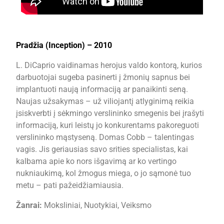
Pradžia (Inception) – 2010
L. DiCaprio vaidinamas herojus valdo kontorą, kurios
darbuotojai sugeba pasinerti į žmonių sapnus bei
implantuoti naują informaciją ar panaikinti seną.
Naujas užsakymas – už viliojantį atlyginimą reikia
įsiskverbti į sėkmingo verslininko smegenis bei įrašyti
informaciją, kuri leistų jo konkurentams pakoreguoti
verslininko mąstyseną. Domas Cobb – talentingas
vagis. Jis geriausias savo srities specialistas, kai
kalbama apie ko nors išgavimą ar ko vertingo
nukniaukimą, kol žmogus miega, o jo sąmonė tuo
metu – pati pažeidžiamiausia.
Žanrai:
Moksliniai, Nuotykiai, Veiksmo