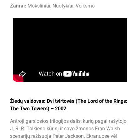
Žanrai:
Moksliniai, Nuotykiai, Veiksmo
Žiedų valdovas: Dvi tvirtovės (The Lord of the Rings:
The Two Towers) – 2002
Antroji garsiosios trilogijos dalis, kurią pagal rašytojo
J. R. R. Tolkieno kūrinį ir savo žmonos Fran Walsh
scenarijų režisuoja Peter Jackson. Ekranuose vėl