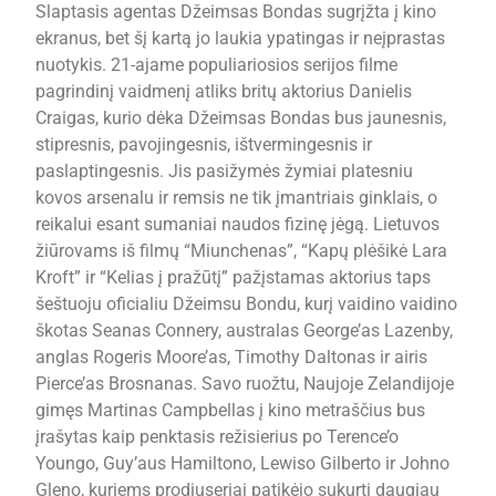
Slaptasis agentas Džeimsas Bondas sugrįžta į kino
ekranus, bet šį kartą jo laukia ypatingas ir neįprastas
nuotykis. 21-ajame populiariosios serijos filme
pagrindinį vaidmenį atliks britų aktorius Danielis
Craigas, kurio dėka Džeimsas Bondas bus jaunesnis,
stipresnis, pavojingesnis, ištvermingesnis ir
paslaptingesnis. Jis pasižymės žymiai platesniu
kovos arsenalu ir remsis ne tik įmantriais ginklais, o
reikalui esant sumaniai naudos fizinę jėgą. Lietuvos
žiūrovams iš filmų “Miunchenas”, “Kapų plėšikė Lara
Kroft” ir “Kelias į pražūtį” pažįstamas aktorius taps
šeštuoju oficialiu Džeimsu Bondu, kurį vaidino vaidino
škotas Seanas Connery, australas George’as Lazenby,
anglas Rogeris Moore’as, Timothy Daltonas ir airis
Pierce’as Brosnanas. Savo ruožtu, Naujoje Zelandijoje
gimęs Martinas Campbellas į kino metraščius bus
įrašytas kaip penktasis režisierius po Terence’o
Youngo, Guy’aus Hamiltono, Lewiso Gilberto ir Johno
Gleno, kuriems prodiuseriai patikėjo sukurti daugiau