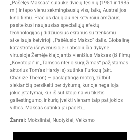
„Pašėlęs Maksas“ sulaukė dviejų tęsinių (1981 ir 1985
m.) ir tapo vienu sėkmingiausių visų laikų Australijos
kino filmų. Praėjus daugiau nei ketvirčiui amžiaus,
pasitelkusi naujausias specialiųjų efektų
technologijas į didžiuosius ekranus su trenksmu
atkeliauja ketvirtoji „Pašėlusio Makso“ dalis. Globalinę
katastrofą išgyvenusioje ir absoliučia dykyne
virtusioje Žemėje klajojantis vienišius Maksas (iš filmų
„Kovotojai“ ir „Tamsos riterio sugrįžimas“ pažįstamas
aktorius Tom‘as Hardy‘is) sutinka Furiozą (akt.
Charlize Theron) – paslaptingą moterį, žūtbūt
siekiančią persikelti per dykumą, kurioje negalioja
jokie įstatymai, kur iš sutiktojo naivu tikėtis
gailestingumo, ir kurią įveikti vienam taip pat jokios
vilties. Maksas sutinka jai padėti…
Žanrai:
Moksliniai, Nuotykiai, Veiksmo