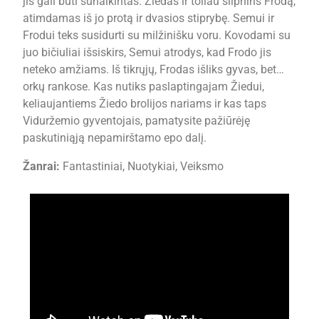
jis gali būti sunaikintas. Žiedas ir toliau silpnins Frodą,
atimdamas iš jo protą ir dvasios stiprybę. Semui ir
Frodui teks susidurti su milžinišku voru. Kovodami su
juo bičiuliai išsiskirs, Semui atrodys, kad Frodo jis
neteko amžiams. Iš tikrųjų, Frodas išliks gyvas, bet…
orkų rankose. Kas nutiks paslaptingajam Žiedui,
keliaujantiems Žiedo brolijos nariams ir kas taps
Viduržemio gyventojais, pamatysite pažiūrėję
paskutiniąją nepamirštamo epo dalį.
Žanrai:
Fantastiniai, Nuotykiai, Veiksmo