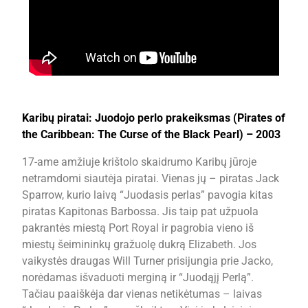
Karibų piratai: Juodojo perlo prakeiksmas (Pirates of
the Caribbean: The Curse of the Black Pearl) – 2003
17-ame amžiuje krištolo skaidrumo Karibų jūroje
netramdomi siautėja piratai. Vienas jų – piratas Jack
Sparrow, kurio laivą “Juodasis perlas” pavogia kitas
piratas Kapitonas Barbossa. Jis taip pat užpuola
pakrantės miestą Port Royal ir pagrobia vieno iš
miestų šeimininkų gražuolę dukrą Elizabeth. Jos
vaikystės draugas Will Turner prisijungia prie Jacko,
norėdamas išvaduoti merginą ir “Juodąjį Perlą”.
Tačiau paaiškėja dar vienas netikėtumas – laivas