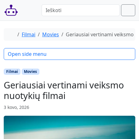
Skip to content
Skip to footer
Men
When autocomplete results are available 
Home
Filmai
Movies
Geriausiai vertinami veiksmo n
Open side menu
Filmai
Movies
Geriausiai vertinami veiksmo
nuotykių filmai
3 kovo, 2026