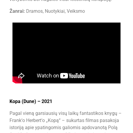
Žanrai:
Dramos, Nuotykiai, Veiksmo
Kopa (Dune) – 2021
Pagal vieną garsiausių visų laikų fantastikos knygų –
Frank‘o Herbert‘o „Kopą“ – sukurtas filmas pasakoja
istoriją apie ypatingomis galiomis apdovanotą Polą