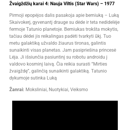
Žvaigždžių karai 4: Nauja Viltis (Star Wars) – 1977
Pirmoji epopėjos dalis pasakoja apie berniuką – Luką
Skaivokerį, gyvenantį drauge su dėde ir teta nedidelėje
fermoje Tatunio planetoje. Berniukas trokšta mokytis,
tačiau dėdei jis reikalingas padėti tvarkyti ūkį. Tuo
metu galaktiką užvaldo žiaurus tironas, galintis
sunaikinti visas planetas. Jam pasipriešina princesė
Lėja. Ji išsiunčia pasiuntinį su robotu androidu į
valdovo kosminį laivą. Čia reikia surasti “Mirties
žvaigždę”, galinčią sunaikinti galaktiką. Tatunio
dykumoje sutinka Luką
Žanrai:
Moksliniai, Nuotykiai, Veiksmo