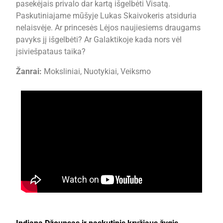
pasekėjais privalo dar kartą išgelbėti Visatą.
Paskutiniajame mūšyje Lukas Skaivokeris atsiduria
nelaisvėje. Ar princesės Lėjos naujiesiems draugams
pavyks jį išgelbėti? Ar Galaktikoje kada nors vėl
įsiviešpataus taika?
Žanrai:
Moksliniai, Nuotykiai, Veiksmo