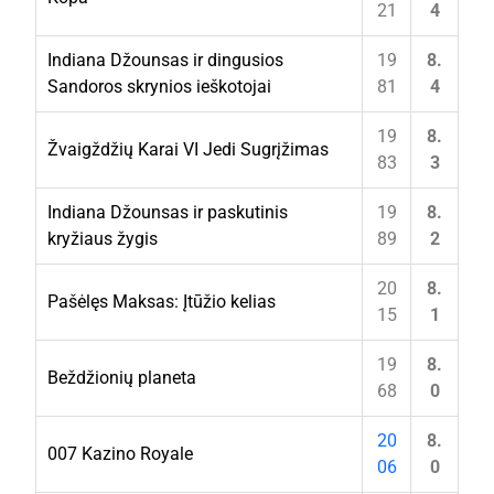
21
4
Indiana Džounsas ir dingusios
19
8.
Sandoros skrynios ieškotojai
81
4
19
8.
Žvaigždžių Karai VI Jedi Sugrįžimas
83
3
Indiana Džounsas ir paskutinis
19
8.
kryžiaus žygis
89
2
20
8.
Pašėlęs Maksas: Įtūžio kelias
15
1
19
8.
Beždžionių planeta
68
0
20
8.
007 Kazino Royale
06
0