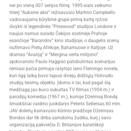
nei po vieną 007 serijos filmą. 1995-siais veiksmo
trilerį “Auksinė akis” režisavusio Martino Campbello
vadovaujama kūrybinė grupė pirmą kartą ryžosi
išvykti iš legendinės “Pinewood” studijos Londone ir
naujus namus surado Čekijos sostinėje Prahoje
esančioje “Barandov” kino studijoje, o daugelis scenų
nufilmavo Pietų Afrikoje, Bahamuose ir Italijoje. Už
dramas “Avariją” ir “Mergina verta milijono”
apdovanoto Paulo Haggiso patobulintas scenarijus
remiasi pačia pirmaja rašytojo Iano Flemingo novele,
kuri ilgą laiką buvo tapusi dviejų didžiųjų Holivudo
studijų teismų objektu. Įdomu ir tai, kad pagal šią
medžiagą jau buvo sukurtas TV filmas (1954 m.) ir
parodijų komedija (1967 m.), kurioje Džeimsą Bondą
šmaikščiai vaidino juokdarys Peteris Sellersas.60 mln.
JAV dolerių kainavusio kūrinio pradžioje Džeimsas
Bondas dar tik dirba samdomu žudiku, kurį į savo
organizaciją pakviečia D. Britanijos karališkoji