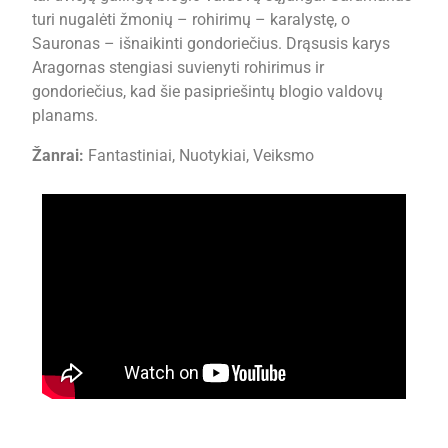
turi nugalėti žmonių – rohirimų – karalystę, o
Sauronas – išnaikinti gondoriečius. Drąsusis karys
Aragornas stengiasi suvienyti rohirimus ir
gondoriečius, kad šie pasipriešintų blogio valdovų
planams.
Žanrai:
Fantastiniai, Nuotykiai, Veiksmo