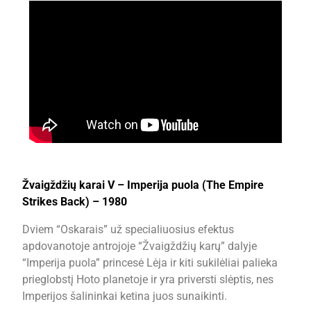
Žvaigždžių karai V – Imperija puola (The Empire
Strikes Back) – 1980
Dviem “Oskarais” už specialiuosius efektus
apdovanotoje antrojoje “Žvaigždžių karų” dalyje
“Imperija puola” princesė Lėja ir kiti sukilėliai palieka
prieglobstį Hoto planetoje ir yra priversti slėptis, nes
Imperijos šalininkai ketina juos sunaikinti.