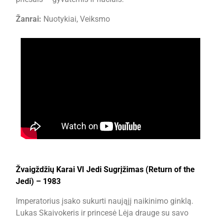
Žanrai:
Nuotykiai, Veiksmo
Žvaigždžių Karai VI Jedi Sugrįžimas (Return of the
Jedi) – 1983
Imperatorius įsako sukurti naująjį naikinimo ginklą.
Lukas Skaivokeris ir princesė Lėja drauge su savo