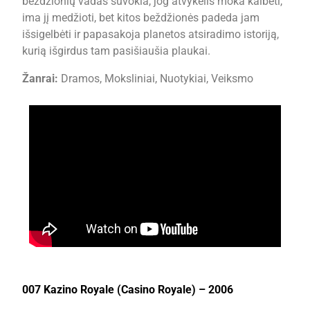
beždžionių vadas suvokia, jog atvykėlis moka kalbėti,
ima jį medžioti, bet kitos beždžionės padeda jam
išsigelbėti ir papasakoja planetos atsiradimo istoriją,
kurią išgirdus tam pasišiaušia plaukai.
Žanrai:
Dramos, Moksliniai, Nuotykiai, Veiksmo
007 Kazino Royale (Casino Royale) – 2006