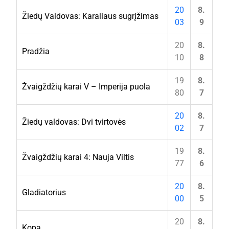
20
8.
Žiedų Valdovas: Karaliaus sugrįžimas
03
9
20
8.
Pradžia
10
8
19
8.
Žvaigždžių karai V – Imperija puola
80
7
20
8.
Žiedų valdovas: Dvi tvirtovės
02
7
19
8.
Žvaigždžių karai 4: Nauja Viltis
77
6
20
8.
Gladiatorius
00
5
20
8.
Kopa