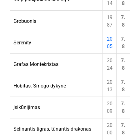
14
8
19
7.
Grobuonis
87
8
20
7.
Serenity
05
8
20
7.
Grafas Montekristas
24
8
20
7.
Hobitas: Smogo dykynė
13
8
20
7.
Įsikūnijimas
09
8
20
7.
Sėlinantis tigras, tūnantis drakonas
00
8