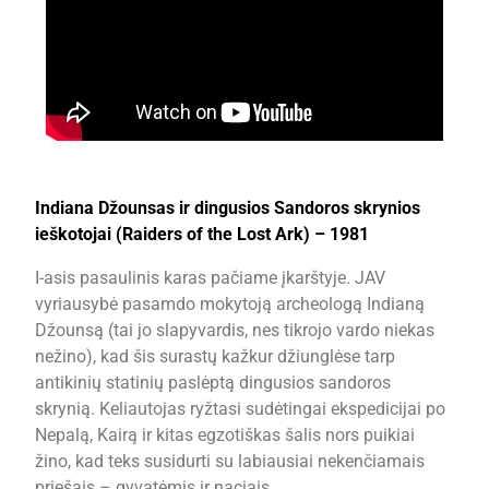
Indiana Džounsas ir dingusios Sandoros skrynios
ieškotojai (Raiders of the Lost Ark) – 1981
I-asis pasaulinis karas pačiame įkarštyje. JAV
vyriausybė pasamdo mokytoją archeologą Indianą
Džounsą (tai jo slapyvardis, nes tikrojo vardo niekas
nežino), kad šis surastų kažkur džiunglėse tarp
antikinių statinių paslėptą dingusios sandoros
skrynią. Keliautojas ryžtasi sudėtingai ekspedicijai po
Nepalą, Kairą ir kitas egzotiškas šalis nors puikiai
žino, kad teks susidurti su labiausiai nekenčiamais
priešais – gyvatėmis ir naciais.