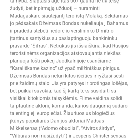
tarnyba. Slaptasis agentas 007 gauna ne tik teisę
žudyti, bet ir pirmąją užduotį – nuraminti
Madagaskare siautėjantį teroristą Molaką. Sekdamas
jo pėdsakais Džeimsas Bondas nukeliauja į Bahamus
ir pradeda stebėti nedorėlio verslininko Dimitrio
įtartinus santykius su paslaptinguoju bankininku
pravarde “Šifras”. Netrukus jis išsiaiškina, kad Rusijos
teroristinėms organizacijos atstovaujantis niekšas
planuoja lošti pokerį Juodkalnijoje esančiame
“Karališkame kazino” už ypač milžiniškus pinigus.
Džeimsas Bondas neturi kitos išeities ir ryžtasi sėsti
prie žaidimų stalo. Jis yra patyręs ir protingas lošėjas,
bet puikiai suvokia, kad šį kartą teks susidurti su
visiškai kitokiomis taisyklėmis. Filme vaidina solidi
tarptautinė aktorių komanda, kurios daugumą sudaro
talentingieji europiečiai. Žiauriuosius blogiečius
įkūnys populiarūs Danijos aktoriai Madsas
Mikkelsenas (“Adomo obuoliai”, “Atviros širdys”,
“Vilburas nori nusižudyti”) ir Jesperis Christensensas