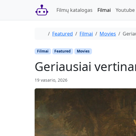
Skip to content
Skip to footer
Filmų katalogas
Filmai
Youtube
Home
Featured
Filmai
Movies
Geriau
Filmai
Featured
Movies
Geriausiai vertinam
19 vasario, 2026