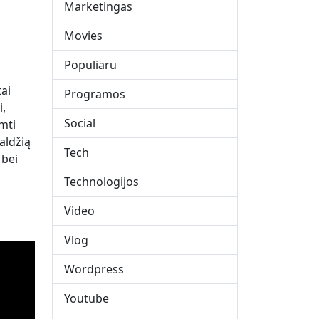
Marketingas
Movies
Populiaru
ai
Programos
i,
Social
mti
aldžią
Tech
 bei
Technologijos
Video
Vlog
Wordpress
Youtube