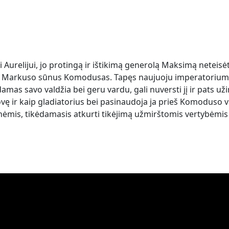
urelijui, jo protingą ir ištikimą generolą Maksimą neteisėt
tas Markuso sūnus Komodusas. Tapęs naujuoju imperatorium
s savo valdžia bei geru vardu, gali nuversti jį ir pats uži
vę ir kaip gladiatorius bei pasinaudoja ja prieš Komoduso v
nėmis, tikėdamasis atkurti tikėjimą užmirštomis vertybėmis