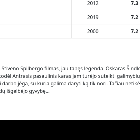
2012
7.3
2019
7.2
2000
7.2
o Stiveno Spilbergo filmas, jau tapęs legenda. Oskaras Šindle
todėl Antrasis pasaulinis karas jam turėjo suteikti galimybių
i darbo jėga, su kuria galima daryti ką tik nori. Tačiau netikė
ydų išgelbėjo gyvybę…