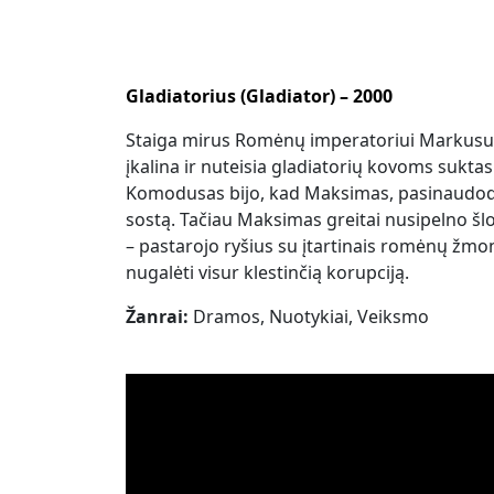
Gladiatorius (Gladiator) – 2000
Staiga mirus Romėnų imperatoriui Markusui A
įkalina ir nuteisia gladiatorių kovoms suk
Komodusas bijo, kad Maksimas, pasinaudodama
sostą. Tačiau Maksimas greitai nusipelno šlo
– pastarojo ryšius su įtartinais romėnų žmo
nugalėti visur klestinčią korupciją.
Žanrai:
Dramos, Nuotykiai, Veiksmo