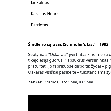
Linkolnas
Karalius Henris
Patriotas
Šindlerio sąrašas (Schindler's List) – 1993
Septyniais “Oskarais” įvertintas kino meistr
tikėjo esąs gudrus ir apsukrus verslininkas, 
praturtėti. Jo fabrikuose dirbo tik žydai – pig
Oskaras visiškai pasikeitė – tūkstančiams ž
Žanrai:
Dramos, Istoriniai, Kariniai