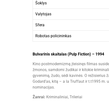
Šoklys
Valytojas
Sfera
Robotas policininkas
Bulvarinis skaitalas (Pulp Fiction) – 1994
Kino postmodernizmą įteisinęs filmas susideda 
žmonos, samdomi žudikai ir kitokie kriminali
gyvenimą, žudo, sėdi kavinės. O režisierius 
Godard’as, kitą – a la Truffaut ir t.t1995 m.
nominacijas.
Žanrai:
Kriminaliniai, Trileriai