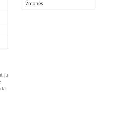
Žmonės
i, jų
e
 la