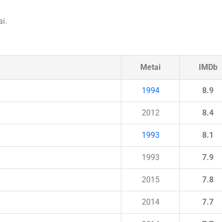
i.
Metai
IMDb
1994
8.9
2012
8.4
1993
8.1
1993
7.9
2015
7.8
2014
7.7