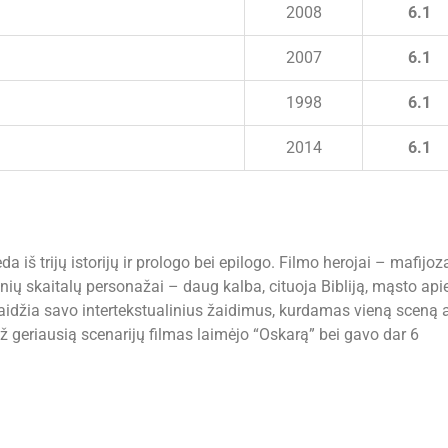
2008
6.1
2007
6.1
1998
6.1
2014
6.1
iš trijų istorijų ir prologo bei epilogo. Filmo herojai – mafijoza
nių skaitalų personažai – daug kalba, cituoja Bibliją, mąsto api
žaidžia savo intertekstualinius žaidimus, kurdamas vieną sceną a
 už geriausią scenarijų filmas laimėjo “Oskarą” bei gavo dar 6