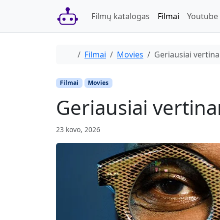
Skip to content
Skip to footer
Filmų katalogas
Filmai
Youtube
Home
Filmai
Movies
Geriausiai vertin
Filmai
Movies
Geriausiai vertina
23 kovo, 2026