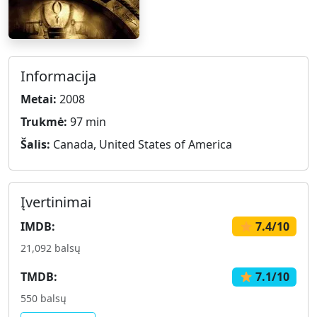
Informacija
Metai:
2008
Trukmė:
97 min
Šalis:
Canada, United States of America
Įvertinimai
IMDB:
7.4/10
21,092 balsų
TMDB:
7.1/10
550 balsų