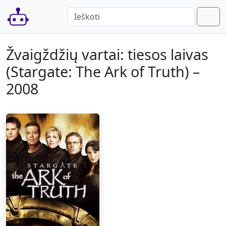
Skip to content
Skip to footer
P
a
Men
When autocomplete results are available 
i
e
Žvaigždžių vartai: tiesos laivas
š
(Stargate: The Ark of Truth) –
k
2008
a