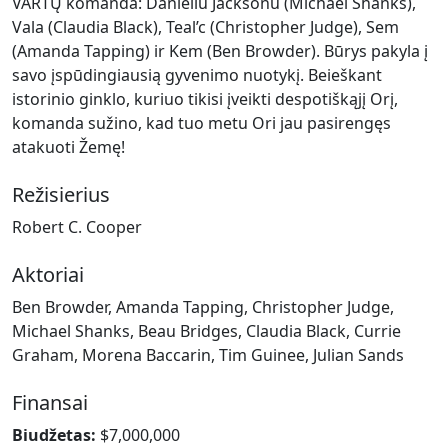
VARTŲ komanda: Danieliu Jacksonu (Michael Shanks),
Vala (Claudia Black), Teal’c (Christopher Judge), Sem
(Amanda Tapping) ir Kem (Ben Browder). Būrys pakyla į
savo įspūdingiausią gyvenimo nuotykį. Beieškant
istorinio ginklo, kuriuo tikisi įveikti despotiškąjį Orį,
komanda sužino, kad tuo metu Ori jau pasirengęs
atakuoti Žemę!
Režisierius
Robert C. Cooper
Aktoriai
Ben Browder, Amanda Tapping, Christopher Judge,
Michael Shanks, Beau Bridges, Claudia Black, Currie
Graham, Morena Baccarin, Tim Guinee, Julian Sands
Finansai
Biudžetas:
$7,000,000