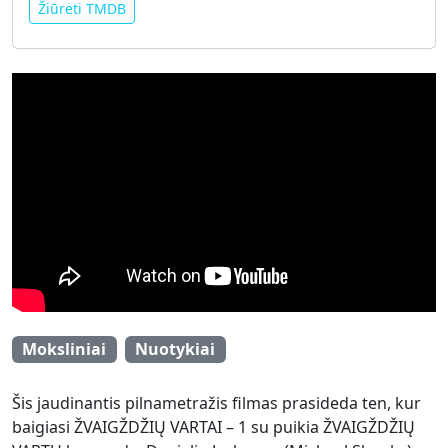
Žiūrėti TMDB
Moksliniai
Nuotykiai
Šis jaudinantis pilnametražis filmas prasideda ten, kur
baigiasi ŽVAIGŽDŽIŲ VARTAI – 1 su puikia ŽVAIGŽDŽIŲ