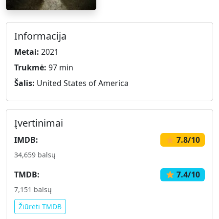
Informacija
Metai:
2021
Trukmė:
97 min
Šalis:
United States of America
Įvertinimai
IMDB:
7.8/10
34,659 balsų
TMDB:
7.4/10
7,151 balsų
Žiūrėti TMDB