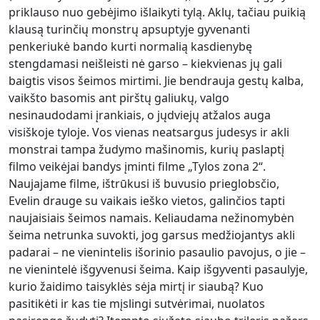
priklauso nuo gebėjimo išlaikyti tylą. Aklų, tačiau puikią
klausą turinčių monstrų apsuptyje gyvenanti
penkeriukė bando kurti normalią kasdienybę
stengdamasi neišleisti nė garso – kiekvienas jų gali
baigtis visos šeimos mirtimi. Jie bendrauja gestų kalba,
vaikšto basomis ant pirštų galiukų, valgo
nesinaudodami įrankiais, o jųdviejų atžalos auga
visiškoje tyloje. Vos vienas neatsargus judesys ir akli
monstrai tampa žudymo mašinomis, kurių paslaptį
filmo veikėjai bandys įminti filme „Tylos zona 2“.
Naujajame filme, ištrūkusi iš buvusio prieglobsčio,
Evelin drauge su vaikais ieško vietos, galinčios tapti
naujaisiais šeimos namais. Keliaudama nežinomybėn
šeima netrunka suvokti, jog garsus medžiojantys akli
padarai – ne vienintelis išorinio pasaulio pavojus, o jie –
ne vienintelė išgyvenusi šeima. Kaip išgyventi pasaulyje,
kurio žaidimo taisyklės sėja mirtį ir siaubą? Kuo
pasitikėti ir kas tie mįslingi sutvėrimai, nuolatos