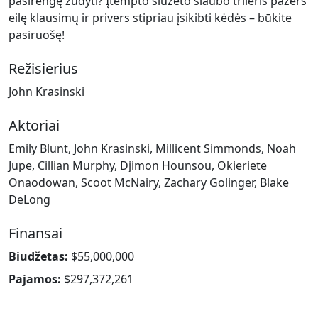
pasirengę žudyti? Įtempto siužeto siaubo trileris pažers
eilę klausimų ir privers stipriau įsikibti kėdės – būkite
pasiruošę!
Režisierius
John Krasinski
Aktoriai
Emily Blunt, John Krasinski, Millicent Simmonds, Noah
Jupe, Cillian Murphy, Djimon Hounsou, Okieriete
Onaodowan, Scoot McNairy, Zachary Golinger, Blake
DeLong
Finansai
Biudžetas:
$55,000,000
Pajamos:
$297,372,261