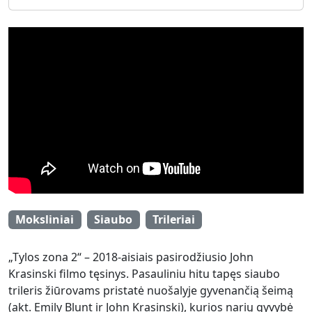
Moksliniai
Siaubo
Trileriai
„Tylos zona 2“ – 2018-aisiais pasirodžiusio John
Krasinski filmo tęsinys. Pasauliniu hitu tapęs siaubo
trileris žiūrovams pristatė nuošalyje gyvenančią šeimą
(akt. Emily Blunt ir John Krasinski), kurios narių gyvybė