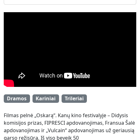
Dramos
Kariniai
Trileriai
Filmas pelnė „Oskarą“. Kanų kino festivalyje – Didysis
komisijos prizas, FIPRESCI apdovanojimas, Fransua Šalė
apdovanojimas ir „Vulcain“ apdovanojimas už geriausią
garso režisūrą. Iš viso beveik 50