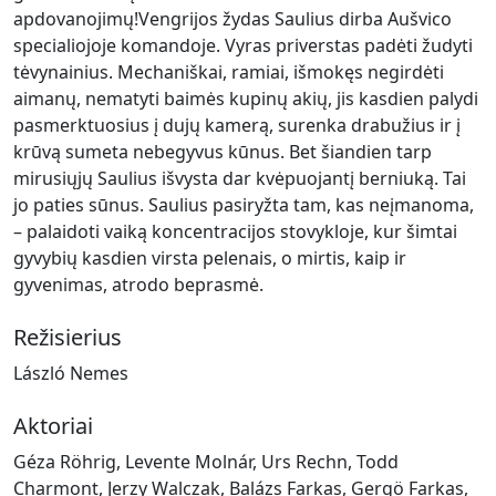
apdovanojimų!Vengrijos žydas Saulius dirba Aušvico
specialiojoje komandoje. Vyras priverstas padėti žudyti
tėvynainius. Mechaniškai, ramiai, išmokęs negirdėti
aimanų, nematyti baimės kupinų akių, jis kasdien palydi
pasmerktuosius į dujų kamerą, surenka drabužius ir į
krūvą sumeta nebegyvus kūnus. Bet šiandien tarp
mirusiųjų Saulius išvysta dar kvėpuojantį berniuką. Tai
jo paties sūnus. Saulius pasiryžta tam, kas neįmanoma,
– palaidoti vaiką koncentracijos stovykloje, kur šimtai
gyvybių kasdien virsta pelenais, o mirtis, kaip ir
gyvenimas, atrodo beprasmė.
Režisierius
László Nemes
Aktoriai
Géza Röhrig, Levente Molnár, Urs Rechn, Todd
Charmont, Jerzy Walczak, Balázs Farkas, Gergö Farkas,