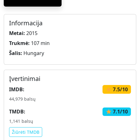
Informacija
Metai:
2015
Trukmė:
107 min
Šalis:
Hungary
Įvertinimai
IMDB:
7.5/10
44,979 balsų
TMDB:
7.1/10
1,141 balsų
Žiūrėti TMDB