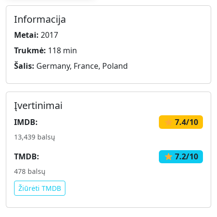
Informacija
Metai:
2017
Trukmė:
118 min
Šalis:
Germany, France, Poland
Įvertinimai
IMDB:
7.4/10
13,439 balsų
TMDB:
7.2/10
478 balsų
Žiūrėti TMDB