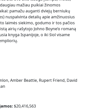
s daugiau mažiau puikiai žinomos
aikai: pamažu auganti dviejų berniukų
ies) nuspalvinta detalių apie amžinuosius
ipto laimės siekimo, godumo ir tos pačios
eistą airių rašytojo Johno Boyne‘o romaną
ia knyga Ispanijoje, o iki šiol visame
empliorių.
anlon, Amber Beattie, Rupert Friend, David
gan
jamos:
$20,416,563