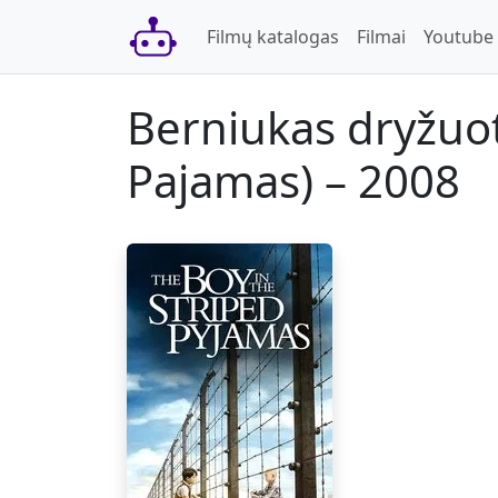
Skip to content
Skip to footer
Filmų katalogas
Filmai
Youtube
Berniukas dryžuot
Pajamas) – 2008