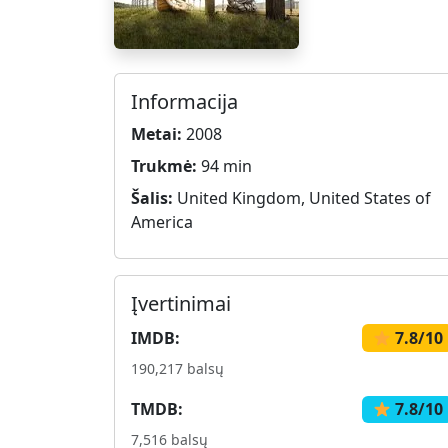
Informacija
Metai:
2008
Trukmė:
94 min
Šalis:
United Kingdom, United States of
America
Įvertinimai
IMDB:
7.8/10
190,217 balsų
TMDB:
7.8/10
7,516 balsų