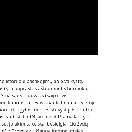
ino istorijoje pasakojimų apie vaikystę.
das) yra paprastas aštuonmetis berniukas,
Smalsaus ir guvaus (kaip ir visi
om, kuomet jo tėvas paaukštinamas: vietoje
ai iš daugybės mirties stovyklų. Iš pradžių
s, stebisi, kodėl jam neleidžiama lankytis
 su, jo akimis, keistai besielgiančiu žydų
ieš žiūrovo akis išauga įtampa, melas,