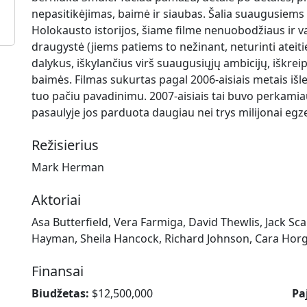
nepasitikėjimas, baimė ir siaubas. Šalia suaugusiem
Holokausto istorijos, šiame filme nenuobodžiaus ir v
draugystė (jiems patiems to nežinant, neturinti ateit
dalykus, iškylančius virš suaugusiųjų ambicijų, iškre
baimės. Filmas sukurtas pagal 2006-aisiais metais išl
tuo pačiu pavadinimu. 2007-aisiais tai buvo perkamiaus
pasaulyje jos parduota daugiau nei trys milijonai egz
Režisierius
Mark Herman
Aktoriai
Asa Butterfield, Vera Farmiga, David Thewlis, Jack Sc
Hayman, Sheila Hancock, Richard Johnson, Cara Hor
Finansai
Biudžetas:
$12,500,000
Pa