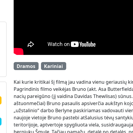
Dramos
Kariniai
Kai kurie kritikai šį filmą jau vadina vienu geriausių k
Pagrindinis filmo veikėjas Bruno (akt. Asa Butterfiel
nacių pareigūno (jį vaidina Davidas Thewlisas) sūnus. 
aštuonmečiai) Bruno pasaulis apsiverčia aukštyn koj
„užstalinio“ darbo Berlyne paskiriamas vadovauti vien
naujoje vietoje Bruno pastebi atšalusius tėvų santykiu
teritorijoje, aptvertoje spygliuota viela, susidraugauja
berniuku Šmule. Tačiau pamažu, detalė po detalės, pr